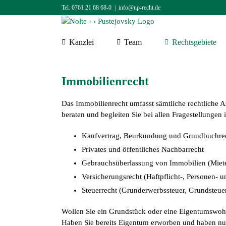
Zum
Tel. 0761 21 68 68-0
|
info@np-recht.de
Inhalt
springen
Kanzlei
Team
Rechtsgebiete
Immobilienrecht
Das Immobilienrecht umfasst sämtliche rechtliche A
beraten und begleiten Sie bei allen Fragestellunge
Kaufvertrag, Beurkundung und Grundbuchrecht
Privates und öffentliches Nachbarrecht
Gebrauchsüberlassung von Immobilien (Miet
Versicherungsrecht (Haftpflicht-, Personen- 
Steuerrecht (Grunderwerbssteuer, Grundsteue
Wollen Sie ein Grundstück oder eine Eigentumswo
Haben Sie bereits Eigentum erworben und haben n