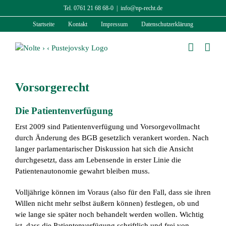
Zum
Tel. 0761 21 68 68-0
|
info@np-recht.de
Inhalt
Startseite
Kontakt
Impressum
Datenschutzerklärung
springen
Vorsorgerecht
Die Patientenverfügung
Erst 2009 sind Patientenverfügung und Vorsorgevollmacht
durch Änderung des BGB gesetzlich verankert worden. Nach
langer parlamentarischer Diskussion hat sich die Ansicht
durchgesetzt, dass am Lebensende in erster Linie die
Patientenautonomie gewahrt bleiben muss.
Volljährige können im Voraus (also für den Fall, dass sie ihren
Willen nicht mehr selbst äußern können) festlegen, ob und
wie lange sie später noch behandelt werden wollen. Wichtig
ist, dass die Patientenverfügung schriftlich und frei von