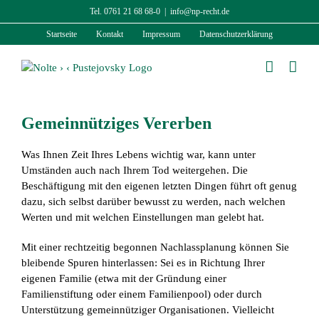
Zum
Tel. 0761 21 68 68-0
|
info@np-recht.de
Inhalt
Startseite
Kontakt
Impressum
Datenschutzerklärung
springen
Gemeinnütziges Vererben
Was Ihnen Zeit Ihres Lebens wichtig war, kann unter
Umständen auch nach Ihrem Tod weitergehen. Die
Beschäftigung mit den eigenen letzten Dingen führt oft genug
dazu, sich selbst darüber bewusst zu werden, nach welchen
Werten und mit welchen Einstellungen man gelebt hat.
Mit einer rechtzeitig begonnen Nachlassplanung können Sie
bleibende Spuren hinterlassen: Sei es in Richtung Ihrer
eigenen Familie (etwa mit der Gründung einer
Familienstiftung oder einem Familienpool) oder durch
Unterstützung gemeinnütziger Organisationen. Vielleicht