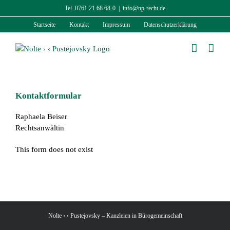
Zum
Tel. 0761 21 68 68-0
|
info@np-recht.de
Inhalt
Startseite
Kontakt
Impressum
Datenschutzerklärung
springen
Kontaktformular
Raphaela Beiser
Rechtsanwältin
This form does not exist
Nolte › ‹ Pustejovsky – Kanzleien in Bürogemeinschaft