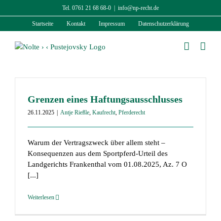
Zum
Tel. 0761 21 68 68-0
|
info@np-recht.de
Inhalt
Startseite
Kontakt
Impressum
Datenschutzerklärung
springen
Grenzen eines Haftungsausschlusses
26.11.2025
|
Antje Rießle
,
Kaufrecht
,
Pferderecht
Warum der Vertragszweck über allem steht –
Konsequenzen aus dem Sportpferd-Urteil des
Landgerichts Frankenthal vom 01.08.2025, Az. 7 O
[...]
Weiterlesen