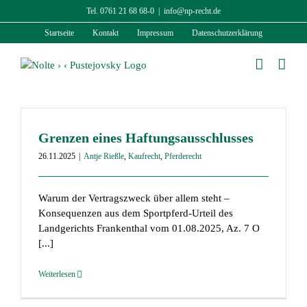
Zum
Tel. 0761 21 68 68-0
|
info@np-recht.de
Inhalt
Startseite
Kontakt
Impressum
Datenschutzerklärung
springen
Grenzen eines Haftungsausschlusses
26.11.2025
|
Antje Rießle
,
Kaufrecht
,
Pferderecht
Warum der Vertragszweck über allem steht –
Konsequenzen aus dem Sportpferd-Urteil des
Landgerichts Frankenthal vom 01.08.2025, Az. 7 O
[...]
Weiterlesen