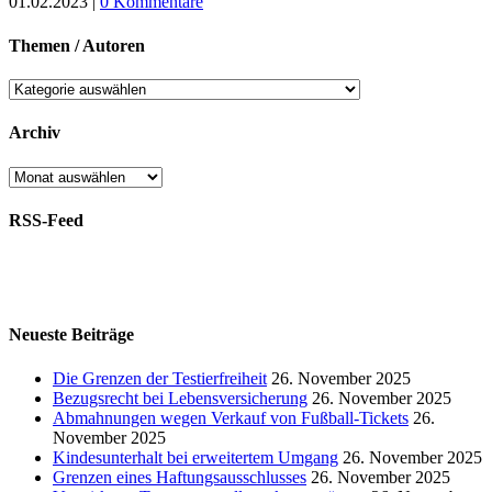
01.02.2023
|
0 Kommentare
Themen / Autoren
Themen
/
Autoren
Archiv
Archiv
RSS-Feed
Neueste Beiträge
Die Grenzen der Testierfreiheit
26. November 2025
Bezugsrecht bei Lebensversicherung
26. November 2025
Abmahnungen wegen Verkauf von Fußball-Tickets
26.
November 2025
Kindesunterhalt bei erweitertem Umgang
26. November 2025
Grenzen eines Haftungsausschlusses
26. November 2025