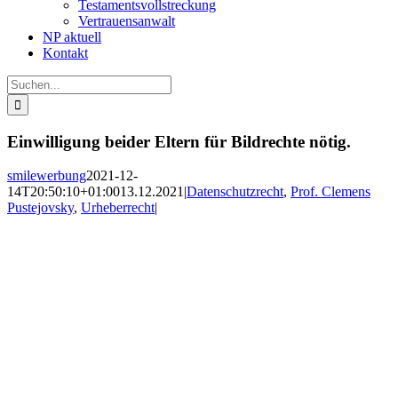
Testamentsvollstreckung
Vertrauensanwalt
NP aktuell
Kontakt
Suche
nach:
Einwilligung beider Eltern für Bildrechte nötig.
smilewerbung
2021-12-
14T20:50:10+01:00
13.12.2021
|
Datenschutzrecht
,
Prof. Clemens
Pustejovsky
,
Urheberrecht
|