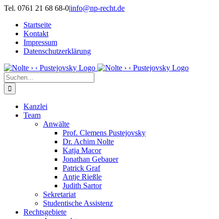
Zum
Tel. 0761 21 68 68-0
|
info@np-recht.de
Inhalt
Startseite
springen
Kontakt
Impressum
Datenschutzerklärung
Suche
nach:
Kanzlei
Team
Anwälte
Prof. Clemens Pustejovsky
Dr. Achim Nolte
Katja Macor
Jonathan Gebauer
Patrick Graf
Antje Rießle
Judith Sartor
Sekretariat
Studentische Assistenz
Rechtsgebiete