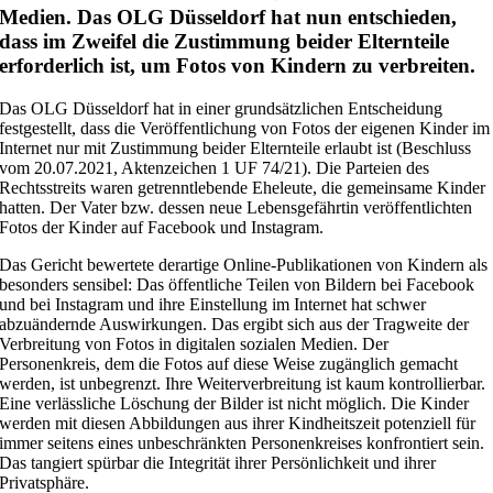
Medien. Das OLG Düsseldorf hat nun entschieden,
dass im Zweifel die Zustimmung beider Elternteile
erforderlich ist, um Fotos von Kindern zu verbreiten.
Das OLG Düsseldorf hat in einer grundsätzlichen Entscheidung
festgestellt, dass die Veröffentlichung von Fotos der eigenen Kinder im
Internet nur mit Zustimmung beider Elternteile erlaubt ist (Beschluss
vom 20.07.2021, Aktenzeichen 1 UF 74/21). Die Parteien des
Rechtsstreits waren getrenntlebende Eheleute, die gemeinsame Kinder
hatten. Der Vater bzw. dessen neue Lebensgefährtin veröffentlichten
Fotos der Kinder auf Facebook und Instagram.
Das Gericht bewertete derartige Online-Publikationen von Kindern als
besonders sensibel: Das öffentliche Teilen von Bildern bei Facebook
und bei Instagram und ihre Einstellung im Internet hat schwer
abzuändernde Auswirkungen. Das ergibt sich aus der Tragweite der
Verbreitung von Fotos in digitalen sozialen Medien. Der
Personenkreis, dem die Fotos auf diese Weise zugänglich gemacht
werden, ist unbegrenzt. Ihre Weiterverbreitung ist kaum kontrollierbar.
Eine verlässliche Löschung der Bilder ist nicht möglich. Die Kinder
werden mit diesen Abbildungen aus ihrer Kindheitszeit potenziell für
immer seitens eines unbeschränkten Personenkreises konfrontiert sein.
Das tangiert spürbar die Integrität ihrer Persönlichkeit und ihrer
Privatsphäre.