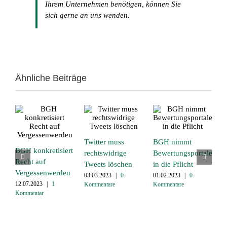
Ihrem Unternehmen benötigen, können Sie
sich gerne an uns wenden.
Ähnliche Beiträge
Twitter muss
BGH nimmt
BGH konkretisiert
U
rechtswidrige
Bewertungsportale
Recht auf
W
Tweets löschen
in die Pflicht
Vergessenwerden
d
03.03.2023
|
0
01.02.2023
|
0
„
12.07.2023
|
1
Kommentare
Kommentare
Kommentar
0
K