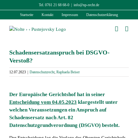
Zum
Tel. 0761 21 68 68-0
|
info@np-recht.de
Inhalt
Startseite
Kontakt
Impressum
Datenschutzerklärung
springen
Schadensersatzanspruch bei DSGVO-
Verstoß?
12.07.2023
|
Datenschutzrecht
,
Raphaela Beiser
Der Europäische Gerichtshof hat in seiner
Entscheidung vom 04.05.2023
klargestellt unter
welchen Voraussetzungen ein Anspruch auf
Schadensersatz nach Art. 82
Datenschutzgrundverordnung (DSGVO) besteht.
Der Entscheidung lag die Vorlage des Obersten Gerichtshofs