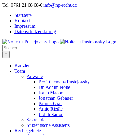
Zum
Tel. 0761 21 68 68-0
|
info@np-recht.de
Inhalt
Startseite
springen
Kontakt
Impressum
Datenschutzerklärung
Suche
nach:
Kanzlei
Team
Anwälte
Prof. Clemens Pustejovsky
Dr. Achim Nolte
Katja Macor
Jonathan Gebauer
Patrick Graf
Antje Rießle
Judith Sartor
Sekretariat
Studentische Assistenz
Rechtsgebiete