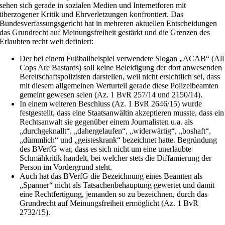
sehen sich gerade in sozialen Medien und Internetforen mit
überzogener Kritik und Ehrverletzungen konfrontiert. Das
Bundesverfassungsgericht hat in mehreren aktuellen Entscheidungen
das Grundrecht auf Meinungsfreiheit gestärkt und die Grenzen des
Erlaubten recht weit definiert:
Der bei einem Fußballbeispiel verwendete Slogan „ACAB“ (All
Cops Are Bastards) soll keine Beleidigung der dort anwesenden
Bereitschaftspolizisten darstellen, weil nicht ersichtlich sei, dass
mit diesem allgemeinen Werturteil gerade diese Polizeibeamten
gemeint gewesen seien (Az. 1 BvR 257/14 und 2150/14).
In einem weiteren Beschluss (Az. 1 BvR 2646/15) wurde
festgestellt, dass eine Staatsanwältin akzeptieren musste, dass ein
Rechtsanwalt sie gegenüber einem Journalisten u.a. als
„durchgeknallt“, „dahergelaufen“, „widerwärtig“, „boshaft“,
„dümmlich“ und „geisteskrank“ bezeichnet hatte. Begründung
des BVerfG war, dass es sich nicht um eine unerlaubte
Schmähkritik handelt, bei welcher stets die Diffamierung der
Person im Vordergrund steht.
Auch hat das BVerfG die Bezeichnung eines Beamten als
„Spanner“ nicht als Tatsachenbehauptung gewertet und damit
eine Rechtfertigung, jemanden so zu bezeichnen, durch das
Grundrecht auf Meinungsfreiheit ermöglicht (Az. 1 BvR
2732/15).