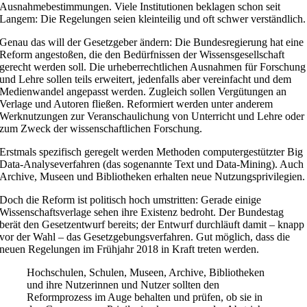
Ausnahmebestimmungen. Viele Institutionen beklagen schon seit
Langem: Die Regelungen seien kleinteilig und oft schwer verständlich.
Genau das will der Gesetzgeber ändern: Die Bundesregierung hat eine
Reform angestoßen, die den Bedürfnissen der Wissensgesellschaft
gerecht werden soll. Die urheberrechtlichen Ausnahmen für Forschung
und Lehre sollen teils erweitert, jedenfalls aber vereinfacht und dem
Medienwandel angepasst werden. Zugleich sollen Vergütungen an
Verlage und Autoren fließen. Reformiert werden unter anderem
Werknutzungen zur Veranschaulichung von Unterricht und Lehre oder
zum Zweck der wissenschaftlichen Forschung.
Erstmals spezifisch geregelt werden Methoden computergestützter Big
Data-Analyseverfahren (das sogenannte Text und Data-Mining). Auch
Archive, Museen und Bibliotheken erhalten neue Nutzungsprivilegien.
Doch die Reform ist politisch hoch umstritten: Gerade einige
Wissenschaftsverlage sehen ihre Existenz bedroht. Der Bundestag
berät den Gesetzentwurf bereits; der Entwurf durchläuft damit – knapp
vor der Wahl – das Gesetzgebungsverfahren. Gut möglich, dass die
neuen Regelungen im Frühjahr 2018 in Kraft treten werden.
Hochschulen, Schulen, Museen, Archive, Bibliotheken
und ihre Nutzerinnen und Nutzer sollten den
Reformprozess im Auge behalten und prüfen, ob sie in