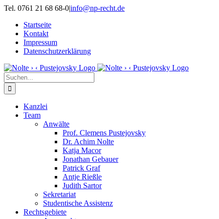
Zum
Tel. 0761 21 68 68-0
|
info@np-recht.de
Inhalt
Startseite
springen
Kontakt
Impressum
Datenschutzerklärung
Suche
nach:
Kanzlei
Team
Anwälte
Prof. Clemens Pustejovsky
Dr. Achim Nolte
Katja Macor
Jonathan Gebauer
Patrick Graf
Antje Rießle
Judith Sartor
Sekretariat
Studentische Assistenz
Rechtsgebiete