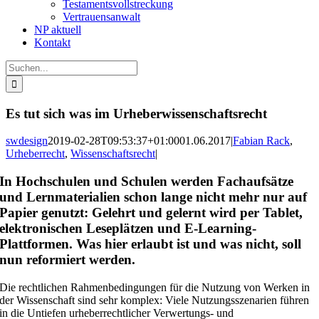
Testamentsvollstreckung
Vertrauensanwalt
NP aktuell
Kontakt
Suche
nach:
Es tut sich was im Urheberwissenschaftsrecht
swdesign
2019-02-28T09:53:37+01:00
01.06.2017
|
Fabian Rack
,
Urheberrecht
,
Wissenschaftsrecht
|
In Hochschulen und Schulen werden Fachaufsätze
und Lernmaterialien schon lange nicht mehr nur auf
Papier genutzt: Gelehrt und gelernt wird per Tablet,
elektronischen Leseplätzen und E-Learning-
Plattformen. Was hier erlaubt ist und was nicht, soll
nun reformiert werden.
Die rechtlichen Rahmenbedingungen für die Nutzung von Werken in
der Wissenschaft sind sehr komplex: Viele Nutzungsszenarien führen
in die Untiefen urheberrechtlicher Verwertungs- und