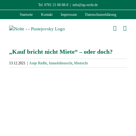
Zum
Tel. 0761 21 68 68-0
|
info@np-recht.de
Inhalt
Startseite
Kontakt
Impressum
Datenschutzerklärung
springen
„Kauf bricht nicht Miete“ – oder doch?
13.12.2021
|
Antje Rießle
,
Immobilienrecht
,
Mietrecht