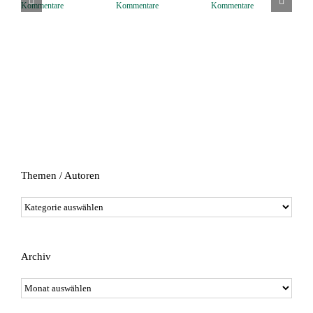
V
Kommentare
Kommentare
Kommentare
2
K
Themen / Autoren
Themen
/
Autoren
Archiv
Archiv