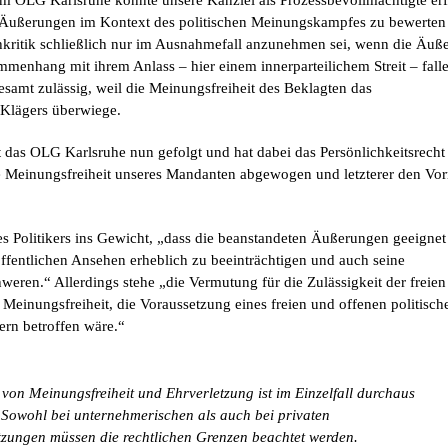
m OLG Karlsruhe konnte unsere Kanzlei als Prozessbevollmächtigte erf
e Äußerungen im Kontext des politischen Meinungskampfes zu bewerten
kritik schließlich nur im Ausnahmefall anzunehmen sei, wenn die Äuß
menhang mit ihrem Anlass – hier einem innerparteilichem Streit – falle
samt zulässig, weil die Meinungsfreiheit des Beklagten das
 Klägers überwiege.
 das OLG Karlsruhe nun gefolgt und hat dabei das Persönlichkeitsrecht
e Meinungsfreiheit unseres Mandanten abgewogen und letzterer den Vo
s Politikers ins Gewicht, „dass die beanstandeten Äußerungen geeignet 
öffentlichen Ansehen erheblich zu beeinträchtigen und auch seine
chweren.“ Allerdings stehe „die Vermutung für die Zulässigkeit der freie
 Meinungsfreiheit, die Voraussetzung eines freien und offenen politisch
Kern betroffen wäre.“
on Meinungsfreiheit und Ehrverletzung ist im Einzelfall durchaus
 Sowohl bei unternehmerischen als auch bei privaten
zungen müssen die rechtlichen Grenzen beachtet werden.