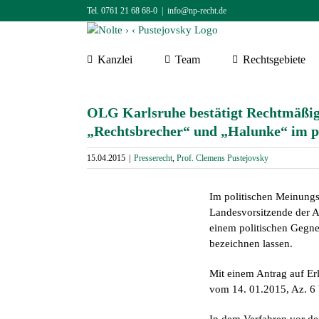
Zum
Tel. 0761 21 68 68-0
|
info@np-recht.de
Inhalt
springen
Kanzlei
Team
Rechtsgebiete
OLG Karlsruhe bestätigt Rechtmäßig
„Rechtsbrecher“ und „Halunke“ im p
15.04.2015
|
Presserecht
,
Prof. Clemens Pustejovsky
Im politischen Meinungsk
Landesvorsitzende der 
einem politischen Gegne
bezeichnen lassen.
Mit einem Antrag auf Erla
vom 14. 01.2015, Az. 6 