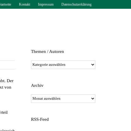
tartseite
Kontakt
Impressum
Datenschutzerklärung
Themen / Autoren
Themen
/
Autoren
ubt. Der
Archiv
xt von
Archiv
rteil
RSS-Feed