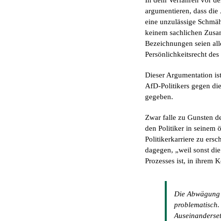
In dem Verfahren vor de
argumentieren, dass di
eine unzulässige Schmäh
keinem sachlichen Zusam
Bezeichnungen seien alle
Persönlichkeitsrecht des
Dieser Argumentation ist
AfD-Politikers gegen di
gegeben.
Zwar falle zu Gunsten de
den Politiker in seinem 
Politikerkarriere zu ers
dagegen, „weil sonst die
Prozesses ist, in ihrem 
Die Abwägung v
problematisch.
Auseinanderset