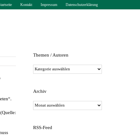
tartseite
Kontakt
Impressum
Datenschutzerklärung
Themen / Autoren
Themen
/
e
Autoren
Archiv
eten“.
Archiv
(Quelle:
RSS-Feed
muss