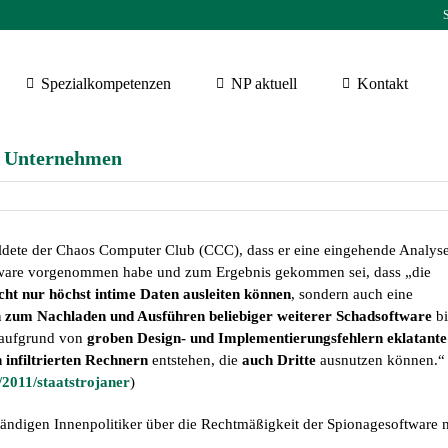
S
Spezialkompetenzen
NP aktuell
Kontakt
r Unternehmen
dete der Chaos Computer Club (CCC), dass er eine eingehende Analys
ftware vorgenommen habe und zum Ergebnis gekommen sei, dass „die
cht nur höchst intime Daten ausleiten können
, sondern auch eine
 zum Nach­laden und Ausführen beliebiger weiterer Schadsoftware
bi
„aufgrund von
groben Design- und Implementierungsfehlern
eklatante
n infiltrierten Rechnern
entstehen, die
auch Dritte
ausnutzen können.“ 
s/2011/staatstrojaner
)
ändigen Innenpolitiker über die Rechtmäßigkeit der Spionagesoftware 