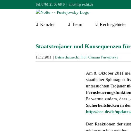
Zum
Tel. 0761 21 68 68-0
|
info@np-recht.de
Inhalt
springen
Kanzlei
Team
Rechtsgebiete
Staatstrojaner und Konsequenzen fü
15.12.2011
|
Datenschutzrecht
,
Prof. Clemens Pustejovsky
Am 8. Oktober 2011 mel
staatlicher Spionageso
untersuchten Trojaner
ni
Fernsteuerungsfunktion
Er warnte zudem, dass 
Sicherheits­lücken in de
http://ccc.de/de/update
Den Reaktionen der zust
widersprochen werden: