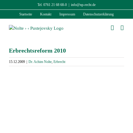
Zum
Tel. 0761 21 68 68-0
|
info@np-recht.de
Inhalt
Startseite
Kontakt
Impressum
Datenschutzerklärung
springen
Erbrechtsreform 2010
15.12.2009
|
Dr. Achim Nolte
,
Erbrecht