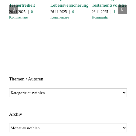
Testierfreiheit
Lebensversicherung
Testamentsvollstrecke
„
26.11.2025
|
0
26.11.2025
|
0
26.11.2025
|
1
2
Kommentare
Kommentare
Kommentar
K
Themen / Autoren
Themen
/
Autoren
Archiv
Archiv