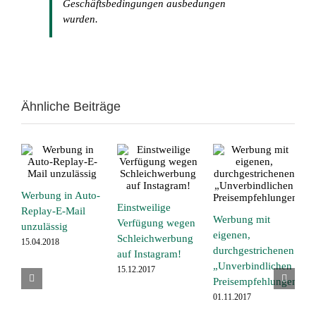
Geschäftsbedingungen ausbedungen
wurden.
Ähnliche Beiträge
Werbung in Auto-
F
Einstweilige
Replay-E-Mail
h
Werbung mit
Verfügung wegen
unzulässig
A
eigenen,
Schleichwerbung
15.04.2018
0
durchgestrichenen
auf Instagram!
„Unverbindlichen
15.12.2017
Preisempfehlungen“
01.11.2017