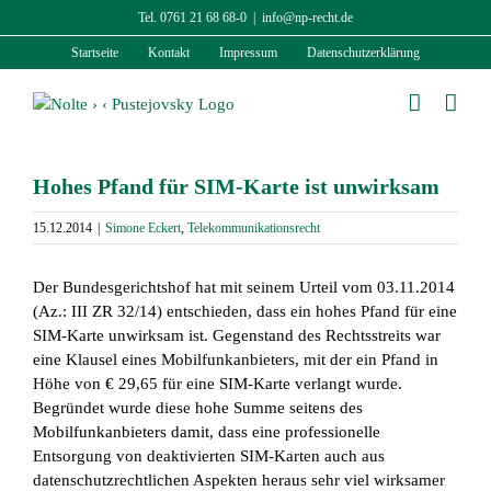
Zum
Tel. 0761 21 68 68-0
|
info@np-recht.de
Inhalt
Startseite
Kontakt
Impressum
Datenschutzerklärung
springen
Hohes Pfand für SIM-Karte ist unwirksam
15.12.2014
|
Simone Eckert
,
Telekommunikationsrecht
Der Bundesgerichtshof hat mit seinem Urteil vom 03.11.2014
(Az.: III ZR 32/14) entschieden, dass ein hohes Pfand für eine
SIM-Karte unwirksam ist. Gegenstand des Rechtsstreits war
eine Klausel eines Mobilfunkanbieters, mit der ein Pfand in
Höhe von € 29,65 für eine SIM-Karte verlangt wurde.
Begründet wurde diese hohe Summe seitens des
Mobilfunkanbieters damit, dass eine professionelle
Entsorgung von deaktivierten SIM-Karten auch aus
datenschutzrechtlichen Aspekten heraus sehr viel wirksamer