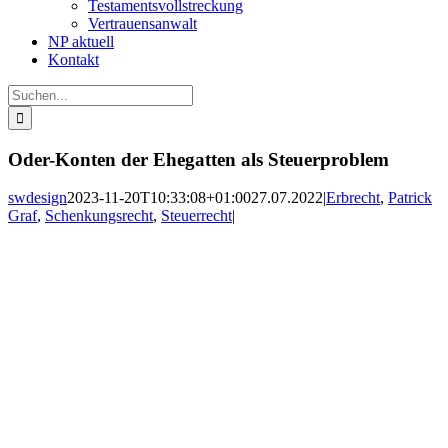
Testamentsvollstreckung
Vertrauensanwalt
NP aktuell
Kontakt
Suche
nach:
Oder-Konten der Ehegatten als Steuerproblem
swdesign
2023-11-20T10:33:08+01:00
27.07.2022
|
Erbrecht
,
Patrick
Graf
,
Schenkungsrecht
,
Steuerrecht
|