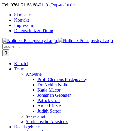
Zum
Tel. 0761 21 68 68-0
|
info@np-recht.de
Inhalt
Startseite
springen
Kontakt
Impressum
Datenschutzerklärung
Suche
nach:
Kanzlei
Team
Anwälte
Prof. Clemens Pustejovsky
Dr. Achim Nolte
Katja Macor
Jonathan Gebauer
Patrick Graf
Antje Rießle
Judith Sartor
Sekretariat
Studentische Assistenz
Rechtsgebiete