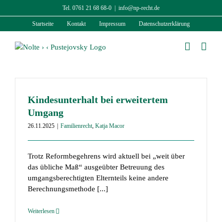
Zum
Tel. 0761 21 68 68-0
|
info@np-recht.de
Inhalt
Startseite
Kontakt
Impressum
Datenschutzerklärung
springen
Kindesunterhalt bei erweitertem
Umgang
26.11.2025
|
Familienrecht
,
Katja Macor
Trotz Reformbegehrens wird aktuell bei „weit über
das übliche Maß“ ausgeübter Betreuung des
umgangsberechtigten Elternteils keine andere
Berechnungsmethode [...]
Weiterlesen