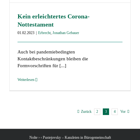
Kein erleichtertes Corona-
Nottestament
01.02.2023
|
Erbrecht
,
Jonathan Gebauer
Auch bei pandemiebedingten
Kontaktbeschränkungen bleiben die
Formvorschriften für [...]
Weiterlesen
2
3
4
Zurück
Vor
Nolte › ‹ Pustejovsky – Kanzleien in Bürogemeinschaft