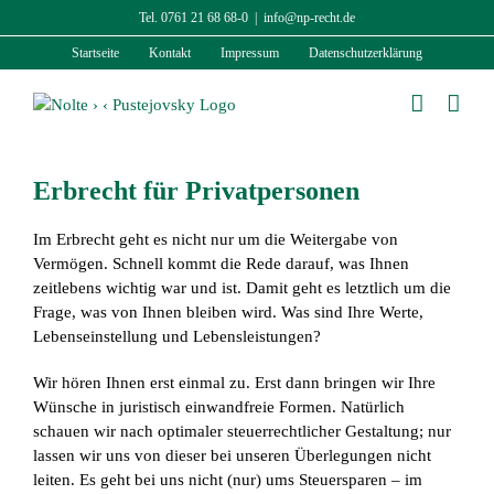
Zum
Tel. 0761 21 68 68-0
|
info@np-recht.de
Inhalt
Startseite
Kontakt
Impressum
Datenschutzerklärung
springen
Erbrecht für Privatpersonen
Im Erbrecht geht es nicht nur um die Weitergabe von
Vermögen. Schnell kommt die Rede darauf, was Ihnen
zeitlebens wichtig war und ist. Damit geht es letztlich um die
Frage, was von Ihnen bleiben wird. Was sind Ihre Werte,
Lebenseinstellung und Lebensleistungen?
Wir hören Ihnen erst einmal zu. Erst dann bringen wir Ihre
Wünsche in juristisch einwandfreie Formen. Natürlich
schauen wir nach optimaler steuerrechtlicher Gestaltung; nur
lassen wir uns von dieser bei unseren Überlegungen nicht
leiten. Es geht bei uns nicht (nur) ums Steuersparen – im